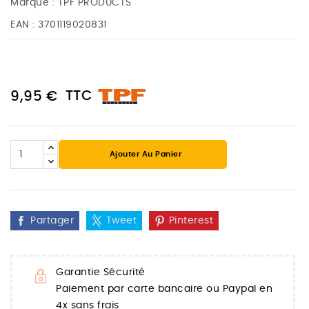
Marque :
TPF PRODUCTS
EAN :
3701119020831
TTC
9,95 €
Ajouter Au Panier
Partager
Tweet
Pinterest
Garantie Sécurité
Paiement par carte bancaire ou Paypal en
4x sans frais