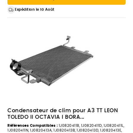
Expédition le 10 Août
Condensateur de clim pour A3 TT LEON
TOLEDO II OCTAVIA I BORA...
Références Compatibles :
1J0820411B, 1J0820411D, 1J0820411L,
1J0820411N, 1J0820413A, 1J0820413B, 1J0820413D, 1J0820413E,