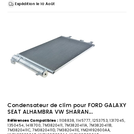
Expédition le 10 Août
Condensateur de clim pour FORD GALAXY
SEAT ALHAMBRA VW SHARAN...
Références Compatibles :
1108838, 1145777, 1253753, 1317045,
1350454, 1418700, 7M3820411, 7M3820411A, 7M3820411B,
7M3820411C, 7M3820411D, 7M3820411E, YM2H192600AA,