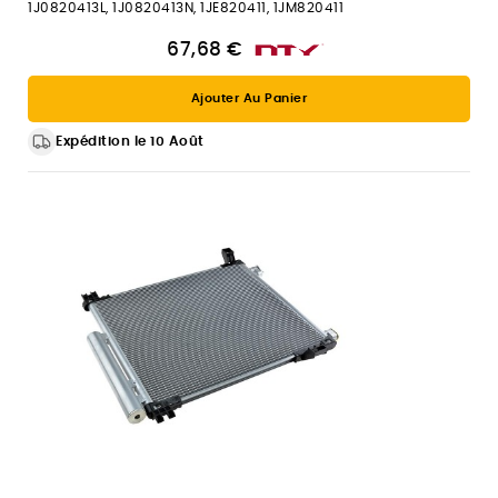
1J0820413L, 1J0820413N, 1JE820411, 1JM820411
67,68 €
Ajouter Au Panier
Expédition le 10 Août