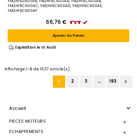
YM2H192600AB, YM2H19C600AA, YM2H19C600AB,
YM2H19C600AC, YM2H19C600AD, YM2H19C600AE,
YM2H19C600AF
66,76 €
Ajouter Au Panier
Expédition le 10 Août
Affichage 1-8 de 1537 article(s)

1
2
3
…
193

Accueil
PIECES MOTEURS

ECHAPPEMENTS
