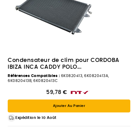
Condensateur de clim pour CORDOBA
IBIZA INCA CADDY POLO...
Références Compatibles :
6K0820413, 6K0820413A,
6K0820413B, 6K0820413C
59,78 €
Ajouter Au Panier
Expédition le 10 Août