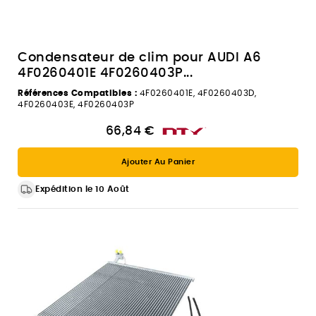
Condensateur de clim pour AUDI A6
4F0260401E 4F0260403P...
Références Compatibles :
4F0260401E, 4F0260403D,
4F0260403E, 4F0260403P
66,84 €
Ajouter Au Panier
Expédition le 10 Août