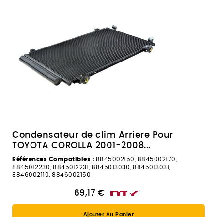
Condensateur de clim Arriere Pour
TOYOTA COROLLA 2001-2008...
Références Compatibles :
8845002150, 8845002170,
8845012230, 8845012231, 8845013030, 8845013031,
8846002110, 8846002150
69,17 €
Ajouter Au Panier