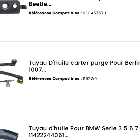
Beetle...
Références Compatibles :
03L145757H
Tuyau D'huile carter purge Pour Berl
1007...
Références Compatibles :
1192W0
Tuyau d'huile Pour BMW Serie 3 5 6 7
11422244061...