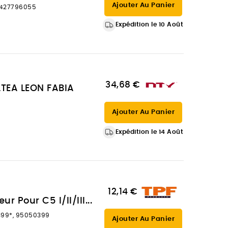
Ajouter Au Panier
11427796055
Expédition le 10 Août
34,68 €
LTEA LEON FABIA
Ajouter Au Panier
Expédition le 14 Août
12,14 €
r Pour C5 I/II/III...
399*, 95050399
Ajouter Au Panier