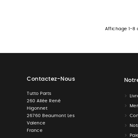
Affichage 1-8 
Contactez-Nous
Notr
Tutto Parts
Liv
260 Allée René
Men
Higonnet
26760 Beaumont Les
Con
Valence
Not
France
Pai