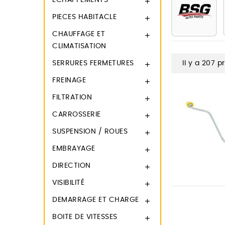
ECHAPPEMENTS

PIECES HABITACLE

CHAUFFAGE ET

CLIMATISATION
SERRURES FERMETURES
Il y a 207 p

FREINAGE

FILTRATION

CARROSSERIE

SUSPENSION / ROUES

EMBRAYAGE

DIRECTION

VISIBILITÉ

DEMARRAGE ET CHARGE

BOITE DE VITESSES
