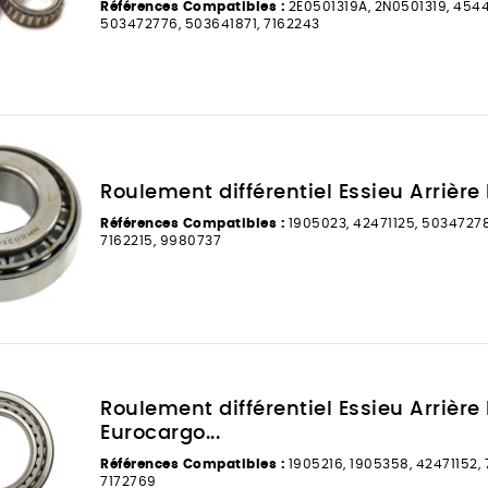
Références Compatibles :
2E0501319A, 2N0501319, 454
503472776, 503641871, 7162243
Roulement différentiel Essieu Arrière Po
Références Compatibles :
1905023, 42471125, 5034727
7162215, 9980737
Roulement différentiel Essieu Arrière
Eurocargo...
Références Compatibles :
1905216, 1905358, 42471152, 
7172769