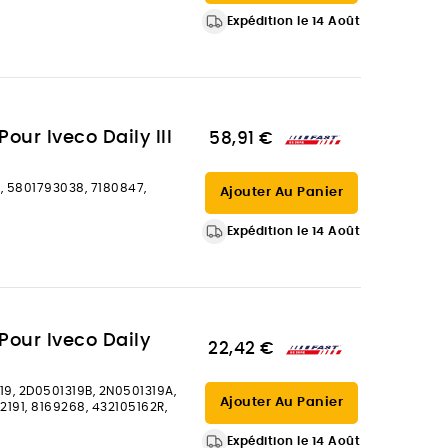
Expédition le 14 Août
our Iveco Daily III
58,91 €
, 5801793038, 7180847,
Ajouter Au Panier
Expédition le 14 Août
 Pour Iveco Daily
22,42 €
9, 2D0501319B, 2N0501319A,
Ajouter Au Panier
2191, 8169268, 432105162R,
Expédition le 14 Août