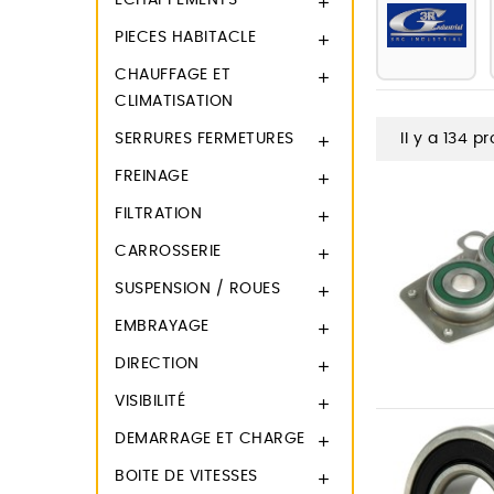
ECHAPPEMENTS

PIECES HABITACLE

CHAUFFAGE ET

CLIMATISATION
SERRURES FERMETURES
Il y a 134 pr

FREINAGE

FILTRATION

CARROSSERIE

SUSPENSION / ROUES

EMBRAYAGE

DIRECTION

VISIBILITÉ

DEMARRAGE ET CHARGE

BOITE DE VITESSES
