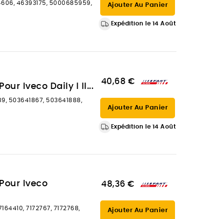
4606, 46393175, 5000685959,
Ajouter Au Panier
Expédition le 14 Août
40,68 €
ur Iveco Daily I II...
89, 503641867, 503641888,
Ajouter Au Panier
Expédition le 14 Août
 Pour Iveco
48,36 €
7164410, 7172767, 7172768,
Ajouter Au Panier