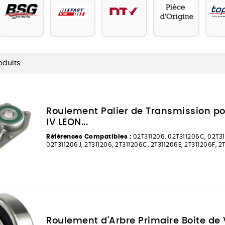
oduits.
Roulement Palier de Transmission po
IV LEON...
Références Compatibles :
02T311206, 02T311206C, 02T31
02T311206J, 2T311206, 2T311206C, 2T311206E, 2T311206F, 2
Roulement d'Arbre Primaire Boite de 