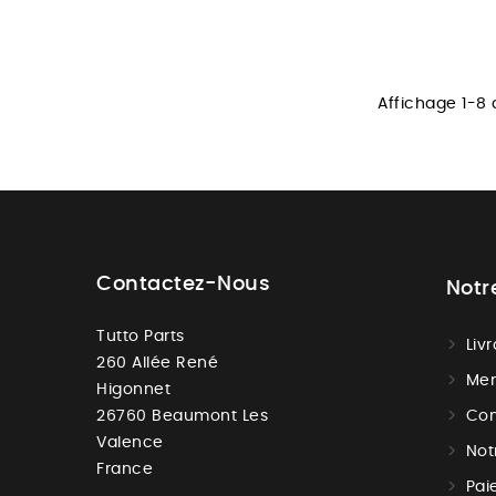
Affichage 1-8 d
Contactez-Nous
Notr
Tutto Parts
Liv
260 Allée René
Men
Higonnet
26760 Beaumont Les
Con
Valence
Not
France
Pai