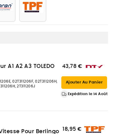
ur A1 A2 A3 TOLEDO
43,78 €
1206E, 02T311206F, 02T311206H,
Ajouter Au Panier
T311206H, 2T311206J
Expédition le 14 Août
18,95 €
Vitesse Pour Berlingo