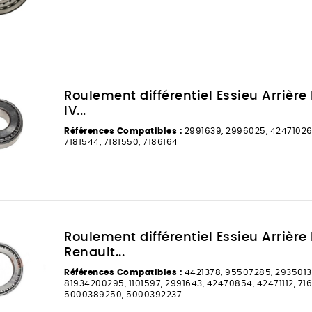
Roulement différentiel Essieu Arrière P
IV...
Références Compatibles :
2991639, 2996025, 42471026
7181544, 7181550, 7186164
Roulement différentiel Essieu Arrière
Renault...
Références Compatibles :
4421378, 95507285, 29350131
81934200295, 1101597, 2991643, 42470854, 42471112, 716
5000389250, 5000392237