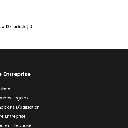
e 134 article(s)
e Entreprise
raison
tions Légales
ditions D'utilisation
re Entreprise
ement Sécurisé