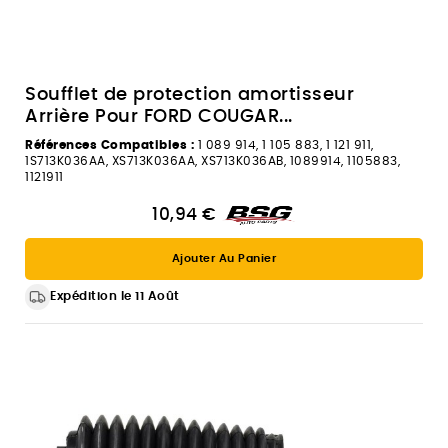
Soufflet de protection amortisseur
Arrière Pour FORD COUGAR...
Références Compatibles :
1 089 914, 1 105 883, 1 121 911,
1S713K036AA, XS713K036AA, XS713K036AB, 1089914, 1105883,
1121911
10,94 €
Ajouter Au Panier
Expédition le 11 Août