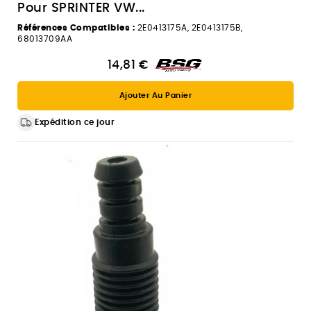
Pour SPRINTER VW...
Références Compatibles :
2E0413175A, 2E0413175B,
68013709AA
14,81 €
Ajouter Au Panier
Expédition ce jour