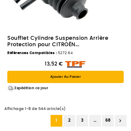
Soufflet Cylindre Suspension Arrière
Protection pour CITROËN...
Références Compatibles :
5272.64
13,52 €
Ajouter Au Panier
Expédition ce jour
Affichage 1-8 de 544 article(s)

1
2
3
…
68