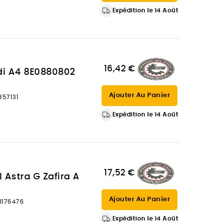
Expédition le 14 Août
16,42 €
udi A4 8E0880802
Ajouter Au Panier
857131
Expédition le 14 Août
17,52 €
l Astra G Zafira A
Ajouter Au Panier
93176476
Expédition le 14 Août