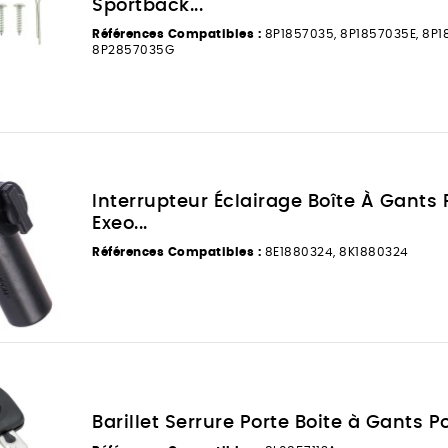
Sportback...
Références Compatibles :
8P1857035, 8P1857035E, 8P1
8P2857035G
Interrupteur Éclairage Boîte À Gants
Exeo...
Références Compatibles :
8E1880324, 8K1880324
Barillet Serrure Porte Boite à Gants Po