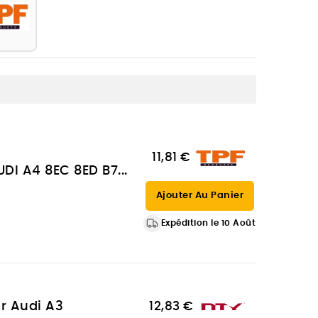
11,81 €
UDI A4 8EC 8ED B7...
Ajouter Au Panier
Expédition le 10 Août
ur Audi A3
12,83 €