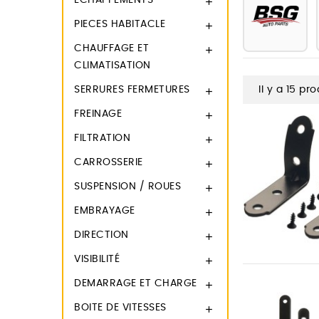
ECHAPPEMENTS

PIECES HABITACLE

CHAUFFAGE ET

CLIMATISATION
SERRURES FERMETURES
Il y a 15 pro

FREINAGE

FILTRATION

CARROSSERIE

SUSPENSION / ROUES

EMBRAYAGE

DIRECTION

VISIBILITÉ

DEMARRAGE ET CHARGE

BOITE DE VITESSES
