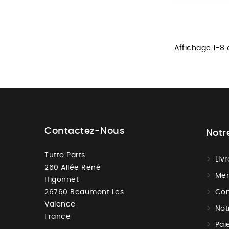
Affichage 1-8 d
Contactez-Nous
Notr
Tutto Parts
Liv
260 Allée René
Men
Higonnet
26760 Beaumont Les
Con
Valence
Not
France
Pai