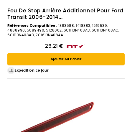
Feu De Stop Arrière Additionnel Pour Ford
Transit 2006-2014...
Références Compatibles :
1383588, 1418383, 1519539,
4888990, 5089490, 5128002, 6C1113N408AB, 6C1113N408AC,
6C1113N408AD, 7C1613N408AA
29,21 €
Ajouter Au Panier
Expédition ce jour