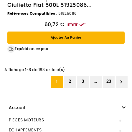
Giulietta Fiat 500L 51925086...
Références Compatibles :
51925086
60,72 €
Ajouter Au Panier
Expédition ce jour
Affichage 1-8 de 183 article(s)

1
2
3
…
23

Accueil
PIECES MOTEURS

ECHAPPEMENTS
