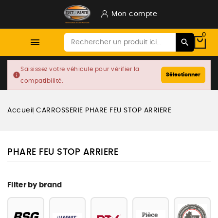
Mon compte
0

Saisissez votre véhicule pour vérifier la
info
Sélectionner
compatibilité.
Accueil
CARROSSERIE
PHARE FEU STOP ARRIERE
PHARE FEU STOP ARRIERE
Filter by brand