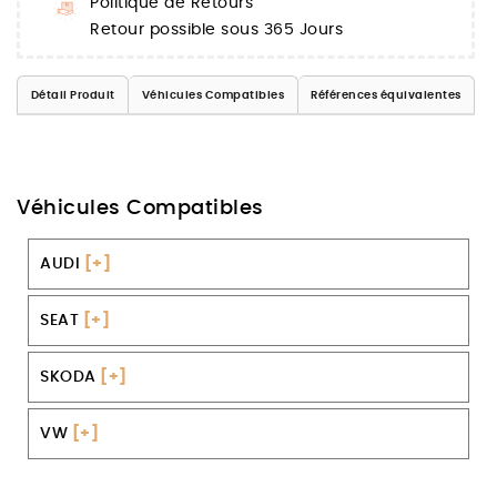
Politique de Retours
Retour possible sous 365 Jours
Détail Produit
Véhicules Compatibles
Références équivalentes
Véhicules Compatibles
AUDI
[+]
SEAT
[+]
SKODA
[+]
VW
[+]