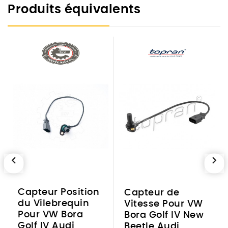
Produits équivalents
chevron_left
chevron_right
Capteur Position
Capteur de
du Vilebrequin
Vitesse Pour VW
Pour VW Bora
Bora Golf IV New
Golf IV Audi
Beetle Audi