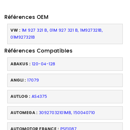
Références OEM
VW :
1M 927 321 B, 01M 927 321 B, 1M927321B,
01M927321B
Références Compatibles
ABAKUS :
120-04-128
ANGLI :
17079
AUTLOG :
AS4375
AUTOMEGA :
30927032101MB, 150040710
AUTOMOTOR FRANCE :
PSE1087