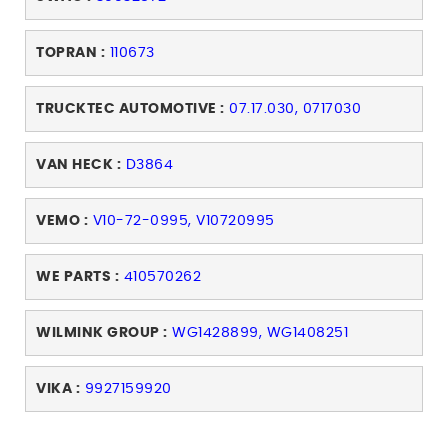
TOPRAN :
110673
TRUCKTEC AUTOMOTIVE :
07.17.030, 0717030
VAN HECK :
D3864
VEMO :
V10-72-0995, V10720995
WE PARTS :
410570262
WILMINK GROUP :
WG1428899, WG1408251
VIKA :
9927159920