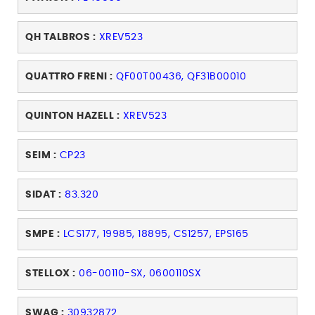
QH TALBROS :
XREV523
QUATTRO FRENI :
QF00T00436, QF31B00010
QUINTON HAZELL :
XREV523
SEIM :
CP23
SIDAT :
83.320
SMPE :
LCS177, 19985, 18895, CS1257, EPS165
STELLOX :
06-00110-SX, 0600110SX
SWAG :
30932872