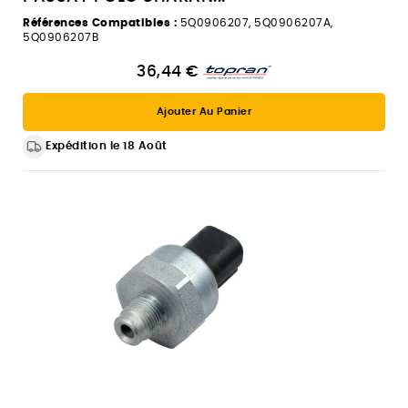
Références Compatibles :
5Q0906207, 5Q0906207A,
5Q0906207B
36,44 €
Ajouter Au Panier
Expédition le 18 Août