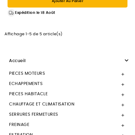
Ajouter Au Panier
Expédition le 18 Août
Affichage 1-5 de 5 article(s)

Accueil
PIECES MOTEURS

ECHAPPEMENTS

PIECES HABITACLE

CHAUFFAGE ET CLIMATISATION

SERRURES FERMETURES

FREINAGE

FILTRATION