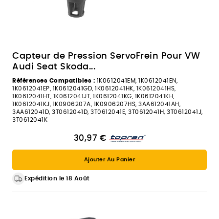
Capteur de Pression ServoFrein Pour VW
Audi Seat Skoda...
Références Compatibles :
1K0612041EM, 1K0612041EN,
1K0612041EP, 1K0612041GD, 1K0612041HK, 1K0612041HS,
1K0612041HT, 1K0612041JT, 1K0612041KG, 1K0612041KH,
1K0612041KJ, 1K0906207A, 1K0906207HS, 3AA612041AH,
3AA612041D, 3T0612041D, 3T0612041E, 3T0612041H, 3T0612041J,
3T0612041K
30,97 €
Ajouter Au Panier
Expédition le 18 Août