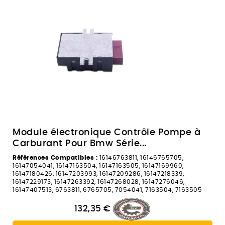
Module électronique Contrôle Pompe à
Carburant Pour Bmw Série...
Références Compatibles :
16146763811, 16146765705,
16147054041, 16147163504, 16147163505, 16147169960,
16147180426, 16147203993, 16147209286, 16147218339,
16147229173, 16147263392, 16147268028, 16147276046,
16147407513, 6763811, 6765705, 7054041, 7163504, 7163505
132,35 €