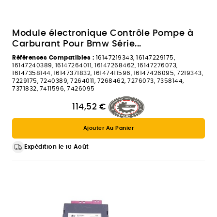
Module électronique Contrôle Pompe à
Carburant Pour Bmw Série...
Références Compatibles :
16147219343, 16147229175,
16147240389, 16147264011, 16147268462, 16147276073,
16147358144, 16147371832, 16147411596, 16147426095, 7219343,
7229175, 7240389, 7264011, 7268462, 7276073, 7358144,
7371832, 7411596, 7426095
114,52 €
Ajouter Au Panier
Expédition le 10 Août