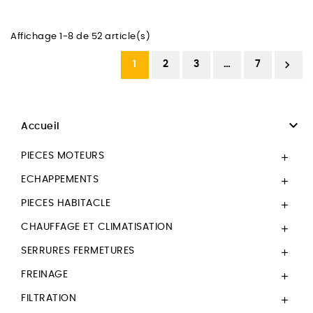
Affichage 1-8 de 52 article(s)

1
2
3
…
7

Accueil
PIECES MOTEURS

ECHAPPEMENTS

PIECES HABITACLE

CHAUFFAGE ET CLIMATISATION

SERRURES FERMETURES

FREINAGE

FILTRATION
