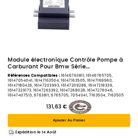
Module électronique Contrôle Pompe à
Carburant Pour Bmw Série...
Références Compatibles :
16146763811, 16146765705,
16147054041, 16147163504, 16147163505, 16147169960,
16147180426, 16147203993, 16147209286, 16147218339,
16147229173, 16147263392, 16147268028, 16147276046,
16147407513, 6763811, 6765705, 7054041, 7163504, 7163505
131,63 €
Ajouter Au Panier
Expédition le 14 Août