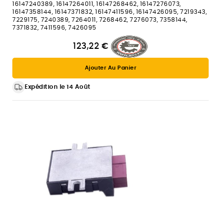
16147240389, 16147264011, 16147268462, 16147276073,
16147358144, 16147371832, 16147411596, 16147426095, 7219343,
7229175, 7240389, 7264011, 7268462, 7276073, 7358144,
7371832, 7411596, 7426095
123,22 €
Ajouter Au Panier
Expédition le 14 Août