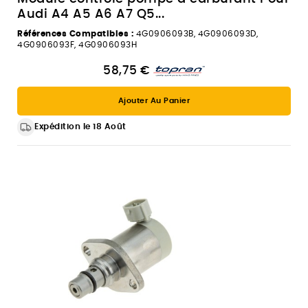
Audi A4 A5 A6 A7 Q5...
Références Compatibles :
4G0906093B, 4G0906093D,
4G0906093F, 4G0906093H
58,75 €
Ajouter Au Panier
Expédition le 18 Août