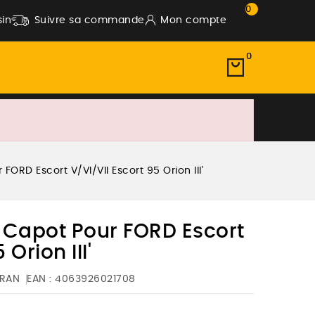
0
in
Suivre sa commande
Mon compte
0
ORD Escort V/VI/VII Escort 95 Orion III'
 Capot Pour FORD Escort
 Orion III'
RAN
EAN :
4063926021708