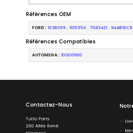
Références OEM
FORD :
1038099
,
1105950
,
7083421
,
94AB16C6
Références Compatibles
AUTOMEGA :
100001810
Contactez-Nous
Notr
Tutto Parts
Liv
260 Allée René
Men