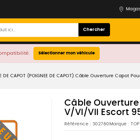
Magas
Chercher
ompatibilité.
Sélectionner mon véhicule
E DE CAPOT (POIGNEE DE CAPOT)
Câble Ouverture Capot Pour F
Câble Ouverture
V/VI/VII Escort 95
Référence :
302780
Marque :
TOP