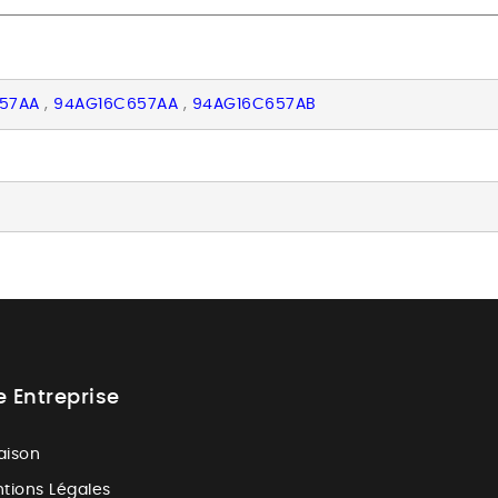
57AA
,
94AG16C657AA
,
94AG16C657AB
e Entreprise
raison
tions Légales