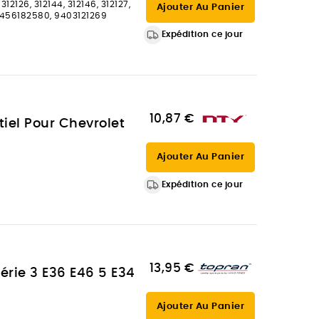
 312126, 312144, 312146, 312127,
Ajouter Au Panier
456182580, 9403121269
Expédition ce jour
10,87 €
tiel Pour Chevrolet
Ajouter Au Panier
Expédition ce jour
13,95 €
érie 3 E36 E46 5 E34
Ajouter Au Panier