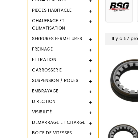
ECHAPPEMENTS

PIECES HABITACLE

CHAUFFAGE ET

CLIMATISATION
SERRURES FERMETURES
Il y a 57 pr

FREINAGE

FILTRATION

CARROSSERIE

SUSPENSION / ROUES

EMBRAYAGE

DIRECTION

VISIBILITÉ

DEMARRAGE ET CHARGE

BOITE DE VITESSES
