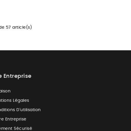
de 57 article(s)
e Entreprise
raison
tions Légales
ditions D'utilisation
re Entreprise
ement Sécurisé