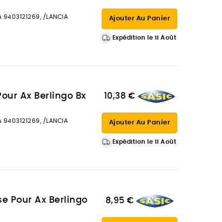
IA 9403121269, /LANCIA
Ajouter Au Panier
Expédition le 11 Août
Pour Ax Berlingo Bx
10,38 €
IA 9403121269, /LANCIA
Ajouter Au Panier
Expédition le 11 Août
se Pour Ax Berlingo
8,95 €