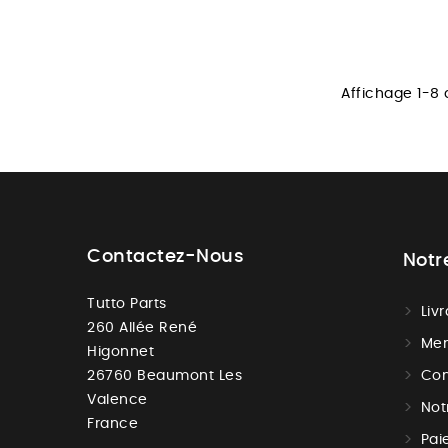
Affichage 1-8 
Contactez-Nous
Notr
Tutto Parts
Liv
260 Allée René
Men
Higonnet
26760 Beaumont Les
Con
Valence
Not
France
Pai