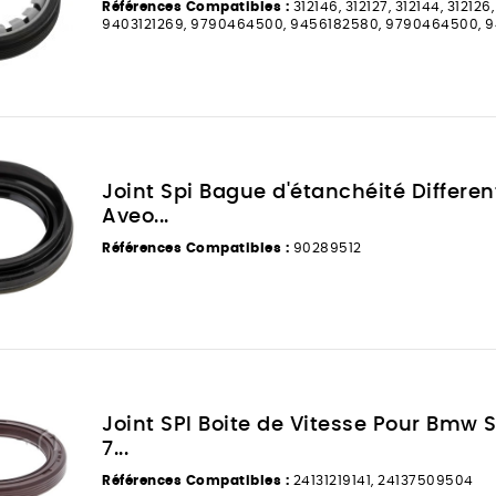
Références Compatibles :
312146, 312127, 312144, 312126,
9403121269, 9790464500, 9456182580, 9790464500, 9
Joint Spi Bague d'étanchéité Differen
Aveo...
Références Compatibles :
90289512
Joint SPI Boite de Vitesse Pour Bmw S
7...
Références Compatibles :
24131219141, 24137509504