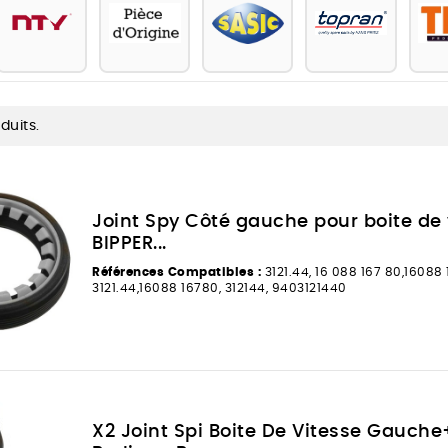
oduits.
Joint Spy Côté gauche pour boite de 
BIPPER...
Références Compatibles :
3121.44, 16 088 167 80,16088 
3121.44,16088 16780, 312144, 9403121440
X2 Joint Spi Boite De Vitesse Gauche