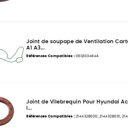
Joint de soupape de Ventilation Cart
A1 A3...
Références Compatibles :
06Q103484A
Joint de Vilebrequin Pour Hyundai Acc
I...
Références Compatibles :
214432B000, 214432B010, 21