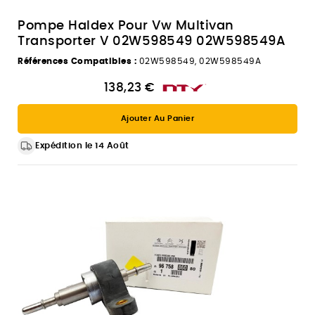
Pompe Haldex Pour Vw Multivan
Transporter V 02W598549 02W598549A
Références Compatibles :
02W598549, 02W598549A
138,23 €
Ajouter Au Panier
Expédition le 14 Août