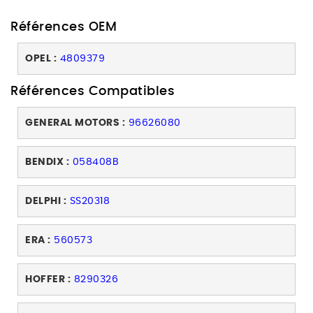
Références OEM
OPEL :
4809379
Références Compatibles
GENERAL MOTORS :
96626080
BENDIX :
058408B
DELPHI :
SS20318
ERA :
560573
HOFFER :
8290326