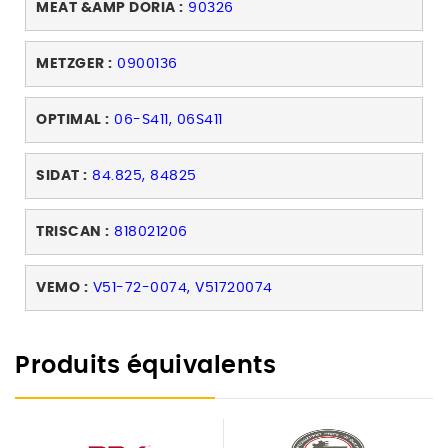
MEAT &AMP DORIA :
90326
METZGER :
0900136
OPTIMAL :
06-S411, 06S411
SIDAT :
84.825, 84825
TRISCAN :
818021206
VEMO :
V51-72-0074, V51720074
Produits équivalents