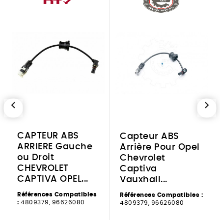
chevron_left
chevron_right
CAPTEUR ABS
Capteur ABS
ARRIERE Gauche
Arrière Pour Opel
ou Droit
Chevrolet
CHEVROLET
Captiva
CAPTIVA OPEL...
Vauxhall...
Références Compatibles
Références Compatibles :
:
4809379, 96626080
4809379, 96626080