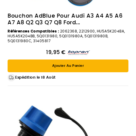
Bouchon AdBlue Pour Audi A3 A4 A5 A6
A7 A8 Q2 Q3 Q7 Q8 Ford...
Références Compatibles :
2062368, 2212900, HU5A5K204BA,
HU5A5K204BB, 5Q0131980, 5Q0131980A, 5Q0131980B,
5Q0131980C, 31405817
19,95 €
Ajouter Au Panier
Expédition le 18 Août