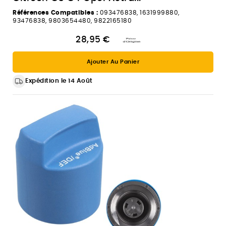
Références Compatibles :
093476838, 1631999880,
93476838, 9803654480, 9822165180
28,95 €
Ajouter Au Panier
Expédition le 14 Août