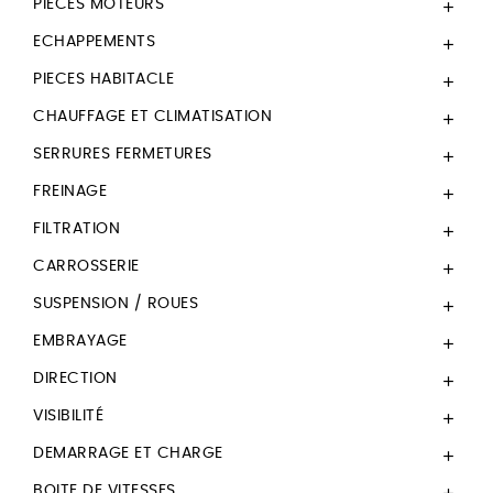
PIECES MOTEURS

ECHAPPEMENTS

PIECES HABITACLE

CHAUFFAGE ET CLIMATISATION

SERRURES FERMETURES

FREINAGE

FILTRATION

CARROSSERIE

SUSPENSION / ROUES

EMBRAYAGE

DIRECTION

VISIBILITÉ

DEMARRAGE ET CHARGE

BOITE DE VITESSES