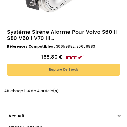
Système Sirène Alarme Pour Volvo S60 II
S80 V60 I V70 III...
Références Compatibles :
30659882, 30659883
168,80 €
Rupture De Stock
Affichage 1-4 de 4 article(s)

Accueil