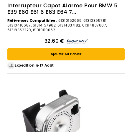
Interrupteur Capot Alarme Pour BMW 5
E39 E60 E61 6 E63 E64 7...
Références Compatibles :
61310152669, 61310395781,
61310416687, 61314157962, 61314837182, 61314837607,
61318352229, 61319119052
32,60 €
Ajouter Au Panier
Expédition le 17 Août