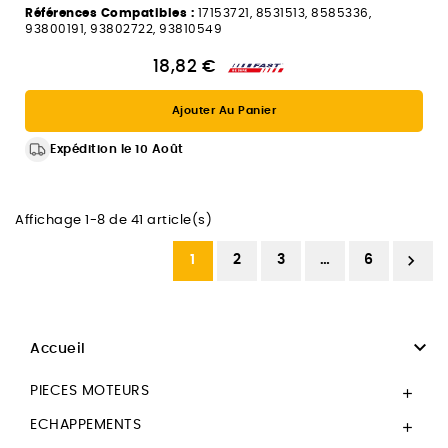
Références Compatibles :
17153721, 8531513, 8585336,
93800191, 93802722, 93810549
18,82 €
Ajouter Au Panier
Expédition le 10 Août
Affichage 1-8 de 41 article(s)

1
2
3
…
6

Accueil
PIECES MOTEURS

ECHAPPEMENTS
