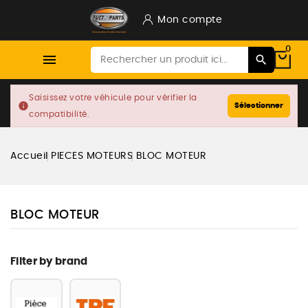
Mon compte
0

Saisissez votre véhicule pour vérifier la
info
Sélectionner
compatibilité.
Accueil
PIECES MOTEURS
BLOC MOTEUR
BLOC MOTEUR
Filter by brand