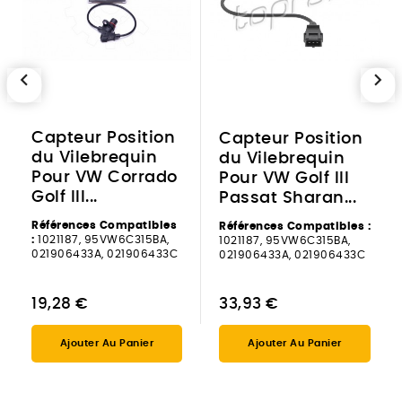
chevron_left
chevron_right
Capteur Position
Capteur Position
du Vilebrequin
du Vilebrequin
Pour VW Corrado
Pour VW Golf III
Golf III...
Passat Sharan...
Références Compatibles
Références Compatibles :
:
1021187, 95VW6C315BA,
1021187, 95VW6C315BA,
021906433A, 021906433C
021906433A, 021906433C
19,28 €
33,93 €
Ajouter Au Panier
Ajouter Au Panier