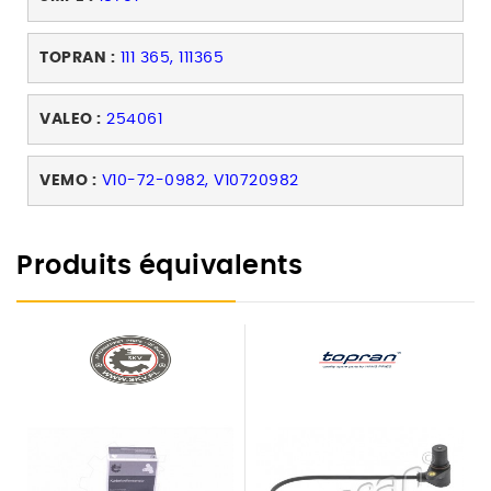
TOPRAN :
111 365, 111365
VALEO :
254061
VEMO :
V10-72-0982, V10720982
Produits équivalents