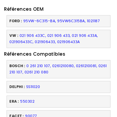
Références OEM
FORD :
95VW-6C315-BA, 95VW6C315BA, 1021187
VW :
021 906 433C, 021 906 433, 021 906 433A,
021906433C, 021906433, 021906433A
Références Compatibles
BOSCH :
0 261 210 107, 0261210080, 0261210081, 0261
210 107, 0261 210 080
DELPHI :
SS11020
ERA :
550302
FACET :
90077