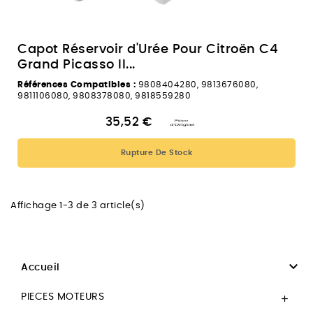
Capot Réservoir d'Urée Pour Citroën C4
Grand Picasso II...
Références Compatibles :
9808404280, 9813676080,
9811106080, 9808378080, 9818559280
35,52 €
Rupture De Stock
Affichage 1-3 de 3 article(s)

Accueil
PIECES MOTEURS
