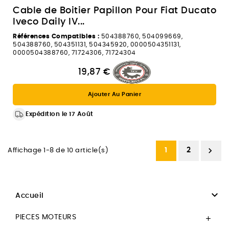
Cable de Boitier Papillon Pour Fiat Ducato
Iveco Daily IV...
Références Compatibles :
504388760, 504099669,
504388760, 504351131, 504345920, 0000504351131,
0000504388760, 71724306, 71724304
19,87 €
Ajouter Au Panier
Expédition le 17 Août

1
2
Affichage 1-8 de 10 article(s)

Accueil
PIECES MOTEURS
