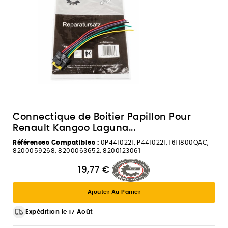
Connectique de Boitier Papillon Pour
Renault Kangoo Laguna...
Références Compatibles :
0P4410221, P4410221, 1611800QAC,
8200059268, 8200063652, 8200123061
19,77 €
Ajouter Au Panier
Expédition le 17 Août