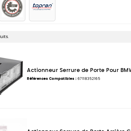
duits.
Actionneur Serrure de Porte Pour BMW 
Références Compatibles :
67118352165