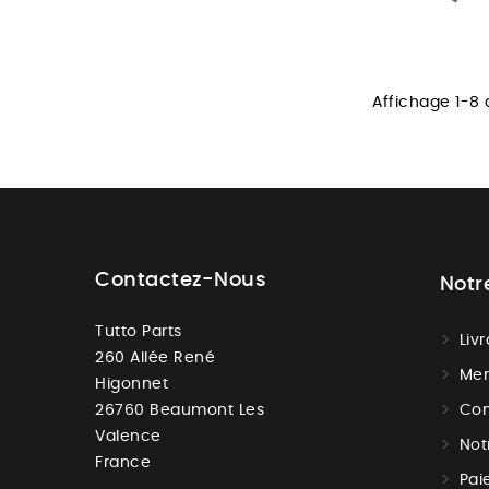
Affichage 1-8 d
Contactez-Nous
Notr
Tutto Parts
Liv
260 Allée René
Men
Higonnet
26760 Beaumont Les
Con
Valence
Not
France
Pai