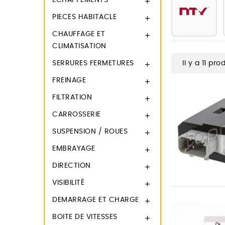
ECHAPPEMENTS

PIECES HABITACLE

CHAUFFAGE ET

CLIMATISATION
SERRURES FERMETURES
Il y a 11 pro

FREINAGE

FILTRATION

CARROSSERIE

SUSPENSION / ROUES

EMBRAYAGE

DIRECTION

VISIBILITÉ

DEMARRAGE ET CHARGE

BOITE DE VITESSES
