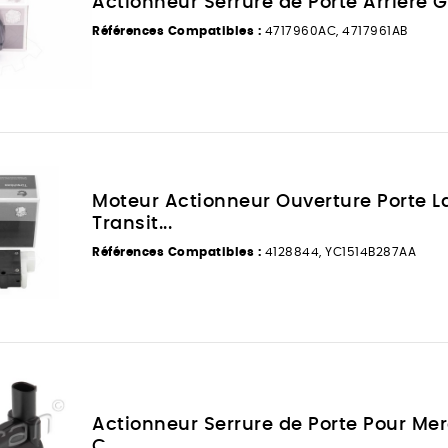
Actionneur Serrure de Porte Arrière G 
Références Compatibles :
4717960AC, 4717961AB
Moteur Actionneur Ouverture Porte La
Transit...
Références Compatibles :
4128844, YC1514B287AA
Actionneur Serrure de Porte Pour Me
C...