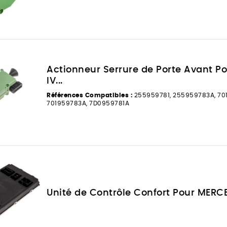
Actionneur Serrure de Porte Avant Po
IV...
Références Compatibles :
255959781, 255959783A, 701
701959783A, 7D0959781A
Unité de Contrôle Confort Pour MERC