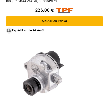
00Q0C, 284429417R, 6000619173
226,00 €
Ajouter Au Panier
Expédition le 14 Août