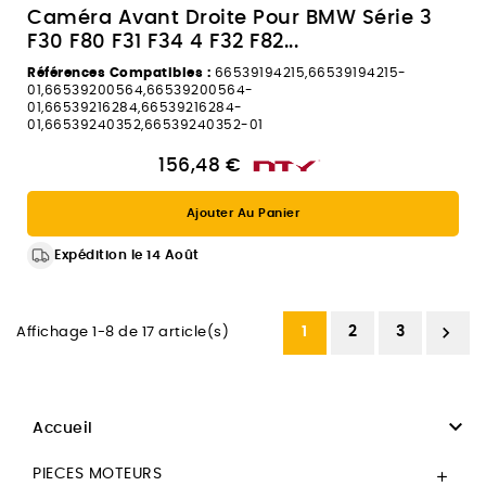
Caméra Avant Droite Pour BMW Série 3
F30 F80 F31 F34 4 F32 F82...
Références Compatibles :
66539194215,66539194215-
01,66539200564,66539200564-
01,66539216284,66539216284-
01,66539240352,66539240352-01
156,48 €
Ajouter Au Panier
Expédition le 14 Août

1
2
3
Affichage 1-8 de 17 article(s)

Accueil
PIECES MOTEURS
