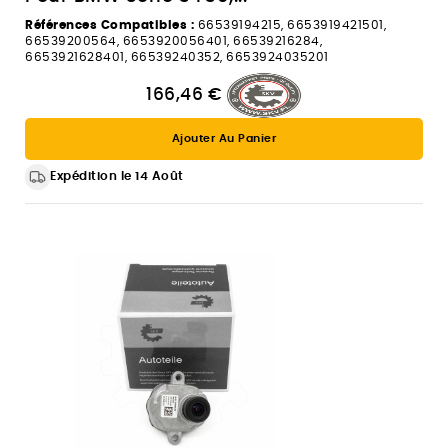
Références Compatibles :
66539194215, 6653919421501,
66539200564, 6653920056401, 66539216284,
6653921628401, 66539240352, 6653924035201
166,46 €
Ajouter Au Panier
Expédition le 14 Août