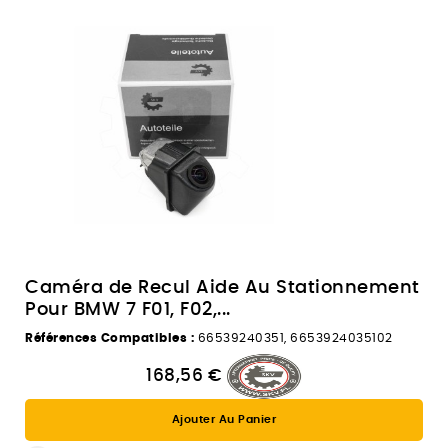
Caméra de Recul Aide Au Stationnement
Pour BMW 7 F01, F02,...
Références Compatibles :
66539240351, 6653924035102
168,56 €
Ajouter Au Panier