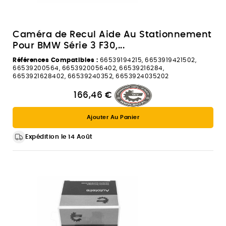
Caméra de Recul Aide Au Stationnement
Pour BMW Série 3 F30,...
Références Compatibles :
66539194215, 6653919421502,
66539200564, 6653920056402, 66539216284,
6653921628402, 66539240352, 6653924035202
166,46 €
Ajouter Au Panier
Expédition le 14 Août