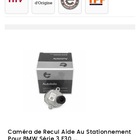
Caméra de Recul Aide Au Stationnement
Pour BMW Série 3 F30,...