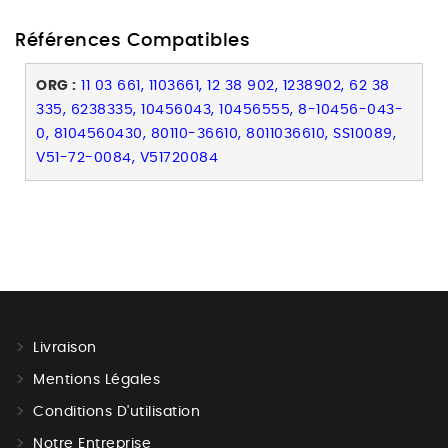
Références Compatibles
ORG :
11 03 661, 1103661, 12 38 902, 1238902, 62 38
335, 6238335, 10456043, 10456555, 8-10456-043-
0, 8104560430, 80110-36610, 8011036610, SS10089,
V51-72-0084, V51720084
Livraison
Mentions Légales
Conditions D'utilisation
Notre Entreprise