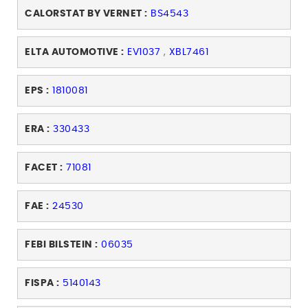
CALORSTAT BY VERNET :
BS4543
ELTA AUTOMOTIVE :
EV1037
,
XBL7461
EPS :
1810081
ERA :
330433
FACET :
71081
FAE :
24530
FEBI BILSTEIN :
06035
FISPA :
5140143