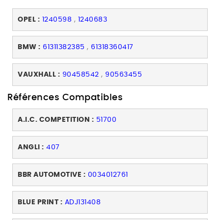
OPEL :
1240598
,
1240683
BMW :
61311382385
,
61318360417
VAUXHALL :
90458542
,
90563455
Références Compatibles
A.I.C. COMPETITION :
51700
ANGLI :
407
BBR AUTOMOTIVE :
0034012761
BLUE PRINT :
ADJ131408