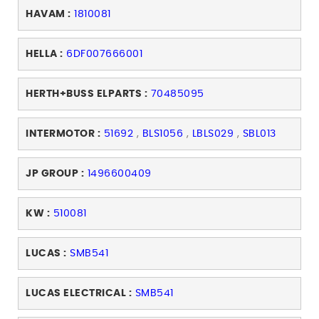
HAVAM :
1810081
HELLA :
6DF007666001
HERTH+BUSS ELPARTS :
70485095
INTERMOTOR :
51692
,
BLS1056
,
LBLS029
,
SBL013
JP GROUP :
1496600409
KW :
510081
LUCAS :
SMB541
LUCAS ELECTRICAL :
SMB541