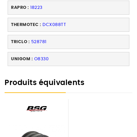
RAPRO :
18223
THERMOTEC :
DCX088TT
TRICLO :
528781
UNIGOM :
O8330
Produits équivalents