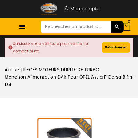
Mon compte
0

Saisissez votre véhicule pour vérifier la
info
Sélectionner
compatibilité.
Accueil
PIECES MOTEURS
DURITE DE TURBO
Manchon Alimentation DAir Pour OPEL Astra F Corsa B 1.4i
1.6i'