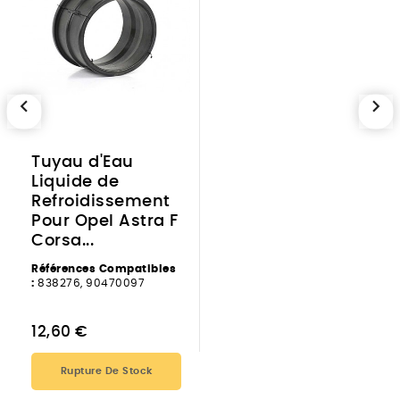
chevron_left
chevron_right
Tuyau d'Eau
Liquide de
Refroidissement
Pour Opel Astra F
Corsa...
Références Compatibles
:
838276, 90470097
12,60 €
Rupture De Stock