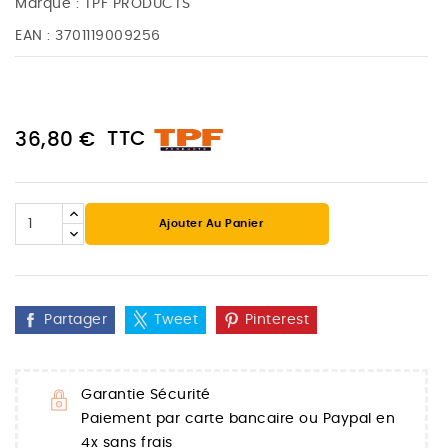
Marque :
TPF PRODUCTS
EAN :
3701119009256
TTC
36,80 €
Ajouter Au Panier
Partager
Tweet
Pinterest
Garantie Sécurité
Paiement par carte bancaire ou Paypal en
4x sans frais