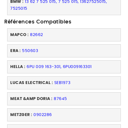
BMW :
13 62 7 525 015, 7 525 015, 13627525015,
7525015
Références Compatibles
MAPCO :
82662
ERA :
550603
HELLA :
6PU 009 163-301, 6PU009163301
LUCAS ELECTRICAL :
SEB1973
MEAT &AMP DORIA :
87645
METZGER :
0902286