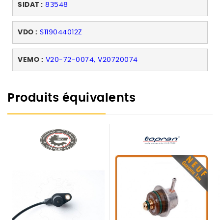
SIDAT :
83548
VDO :
S119044012Z
VEMO :
V20-72-0074, V20720074
Produits équivalents