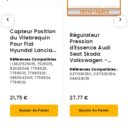
chevron_left
chevron_right
Capteur Position
Régulateur
du Vilebrequin
Pression
Pour Fiat
d'Essence Audi
Hyundai Lancia...
Seat Skoda
Références Compatibles
Volkswagen -...
:
13627525015, 7525015,
82030048, 7756925,
Références Compatibles :
7799033, 77990320,
037133035C, 037133035H,
3965042140, 7756924,
06A133035
7799032
21,75 €
27,77 €
Ajouter Au Panier
Ajouter Au Panier