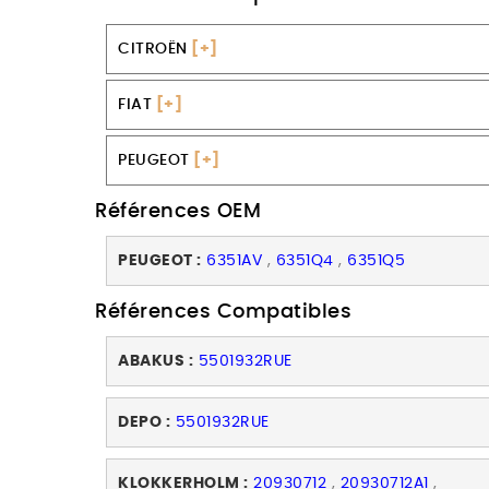
CITROËN
[+]
FIAT
[+]
PEUGEOT
[+]
Références OEM
PEUGEOT :
6351AV
,
6351Q4
,
6351Q5
Références Compatibles
ABAKUS :
5501932RUE
DEPO :
5501932RUE
KLOKKERHOLM :
20930712
,
20930712A1
,