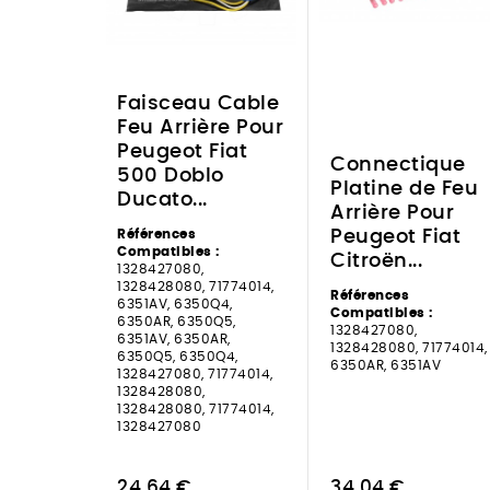
Faisceau Cable
Feu Arrière Pour
Peugeot Fiat
Connectique
500 Doblo
Platine de Feu
Ducato...
Arrière Pour
Références
Peugeot Fiat
Compatibles :
Citroën...
1328427080,
1328428080, 71774014,
Références
6351AV, 6350Q4,
Compatibles :
6350AR, 6350Q5,
1328427080,
6351AV, 6350AR,
1328428080, 71774014,
6350Q5, 6350Q4,
6350AR, 6351AV
1328427080, 71774014,
1328428080,
1328428080, 71774014,
1328427080
24,64 €
34,04 €