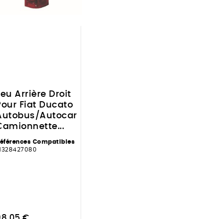
Feu Arrière Droit
Pour Fiat Ducato
Autobus/Autocar
Camionnette...
éférences Compatibles
1328427080
98,05 €