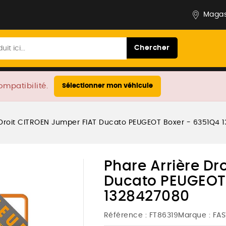
Magas
Chercher
ompatibilité.
Sélectionner mon véhicule
 Droit CITROEN Jumper FIAT Ducato PEUGEOT Boxer - 6351Q4 
Phare Arrière Dr
Ducato PEUGEOT 
1328427080
Référence :
FT86319
Marque :
FAS