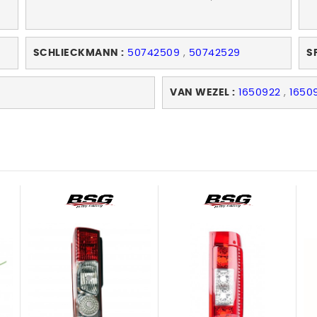
SCHLIECKMANN :
50742509
,
50742529
SP
VAN WEZEL :
1650922
,
1650