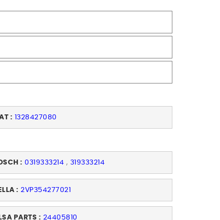
AT :
1328427080
OSCH :
0319333214
,
319333214
ELLA :
2VP354277021
LSA PARTS :
24405810