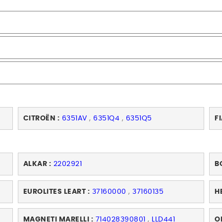
CITROËN :
6351AV
,
6351Q4
,
6351Q5
FI
ALKAR :
2202921
B
EUROLITES LEART :
37160000
,
37160135
H
MAGNETI MARELLI :
714028390801
,
LLD441
O