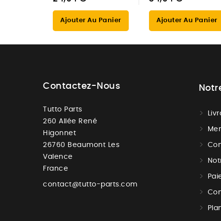
Ajouter Au Panier
Ajouter Au Panier
Contactez-Nous
Notr
Tutto Parts
Liv
260 Allée René
Men
Higonnet
26760 Beaumont Les
Con
Valence
Not
France
Pai
contact@tutto-parts.com
Con
Pla