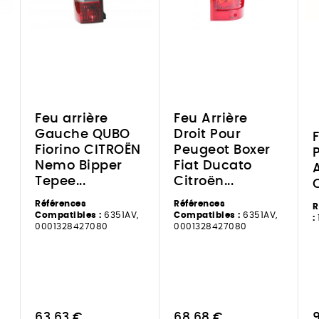
Feu arrière
Feu Arrière
Gauche QUBO
Droit Pour
Fiorino CITROËN
Peugeot Boxer
Nemo Bipper
Fiat Ducato
Tepee...
Citroën...
Références
Références
R
Compatibles :
6351AV,
Compatibles :
6351AV,
:
0001328427080
0001328427080
63,63 €
68,68 €