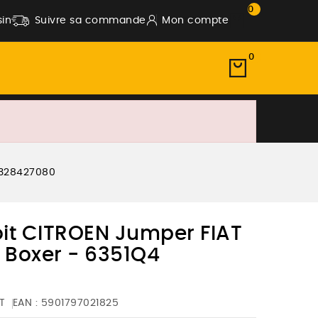
0
in
Suivre sa commande
Mon compte
0
1328427080
oit CITROEN Jumper FIAT
Boxer - 6351Q4
T
EAN :
5901797021825