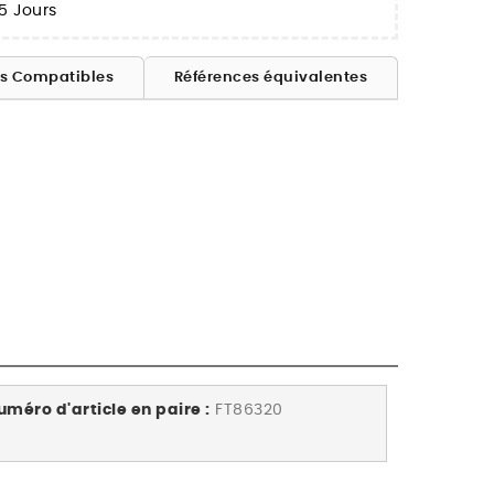
5 Jours
es Compatibles
Références équivalentes
uméro d'article en paire :
FT86320