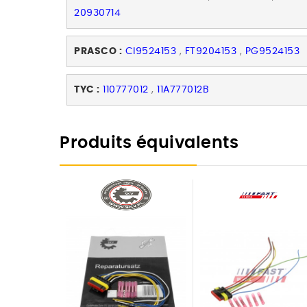
20930714
PRASCO :
CI9524153
,
FT9204153
,
PG9524153
TYC :
110777012
,
11A777012B
Produits équivalents