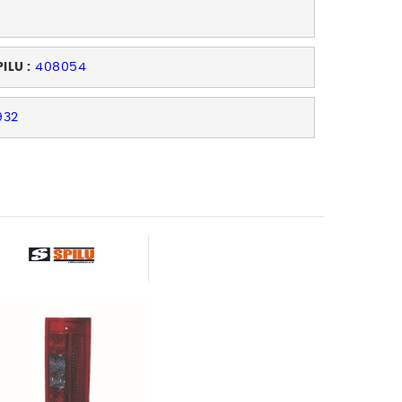
ILU :
408054
932