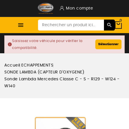
Mon compte
0

Saisissez votre véhicule pour vérifier la
info
Sélectionner
compatibilité.
Accueil
ECHAPPEMENTS
SONDE LAMBDA (CAPTEUR D'OXYGENE)
Sonde Lambda Mercedes Classe C - S - R129 - W124 -
W140