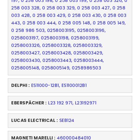
197, 0 258 003 198, 0 258 003 199, 0 258 003 326, 0
258 003 328, 0 258 003 329, 0 258 003 427, 0 258
003 428, 0 258 003 429, 0 258 003 430, 0 258 003
443, 0 258 003 444, 0 258 005 148, 0 258 005 149,
0 258 986 503, 0258003195, 0258003196,
0258003197, 0258003198, 0258003199,
0258003326, 0258003328, 0258003329,
0258003427, 0258003428, 0258003429,
0258003430, 0258003443, 0258003444,
0258005148, 0258005149, 0258986503
DELPHI :
ES11000-12B1, ES1100012B1
EBERSPÄCHER :
L23 192 971, L23192971
LUCAS ELECTRICAL :
SEB124
MAGNETI MARELLI :
460000484010