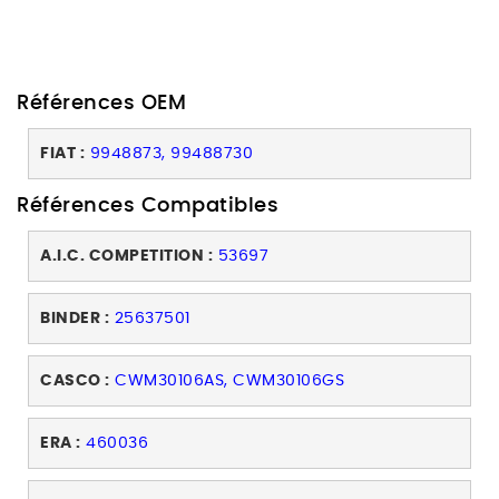
Références OEM
FIAT :
9948873, 99488730
Références Compatibles
A.I.C. COMPETITION :
53697
BINDER :
25637501
CASCO :
CWM30106AS, CWM30106GS
ERA :
460036