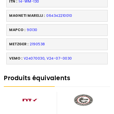
ITN :
14-WM-130
MAGNETI MARELLI :
064342210010
MAPCO :
90130
METZGER :
2190538
VEMO :
V24070030, V24-07-0030
Produits équivalents