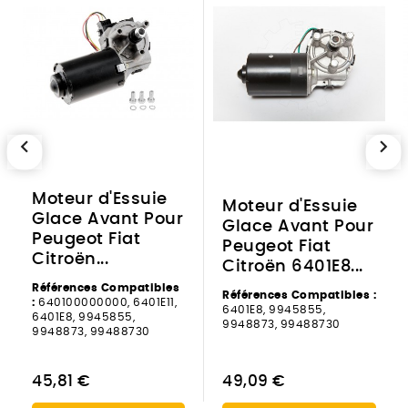
chevron_left
chevron_right
Moteur d'Essuie
Moteur d'Essuie
Glace Avant Pour
Glace Avant Pour
Peugeot Fiat
Peugeot Fiat
Citroën...
Citroën 6401E8...
Références Compatibles
Références Compatibles :
:
640100000000, 6401E11,
6401E8, 9945855,
6401E8, 9945855,
9948873, 99488730
9948873, 99488730
45,81 €
49,09 €