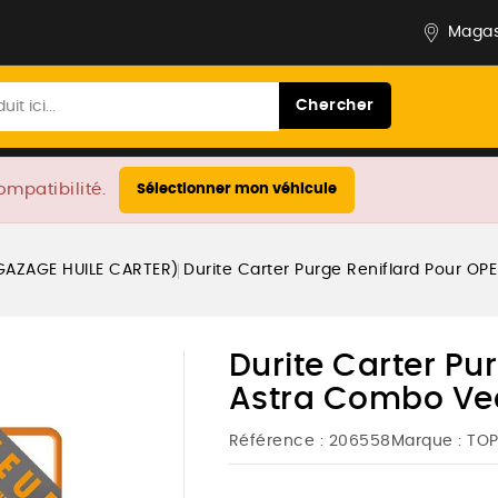
Magas
Chercher
ompatibilité.
Sélectionner mon véhicule
GAZAGE HUILE CARTER)
Durite Carter Purge Reniflard Pour OPE
Durite Carter Pu
Astra Combo Vect
Référence :
206558
Marque :
TO