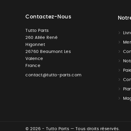
Contactez-Nous
Notr
Tutto Parts
Liv
260 Allée René
Men
Higonnet
26760 Beaumont Les
Con
Valence
Not
France
Pai
contact@tutto-parts.com
Con
Pla
Mag
© 2026 - Tutto Parts — Tous droits réservés.