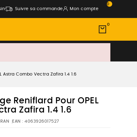
0
in
Suivre sa commande
Mon compte
0
L Astra Combo Vectra Zafira 1.4 1.6
rge Reniflard Pour OPEL
ra Zafira 1.4 1.6
PRAN
EAN :
4063926017527