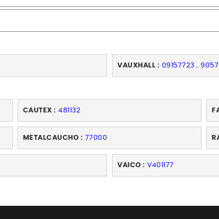
VAUXHALL :
09157723
,
9057
CAUTEX :
481132
F
METALCAUCHO :
77000
R
VAICO :
V401177