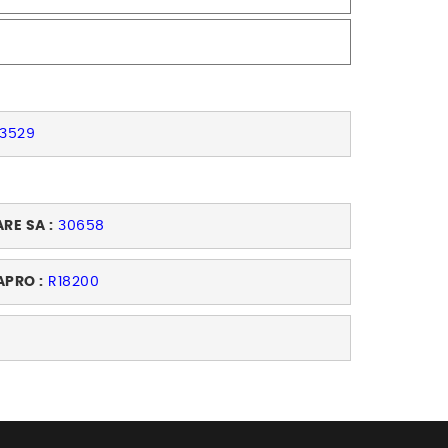
3529
ARE SA :
30658
APRO :
R18200