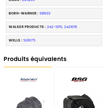
DANA :
DKS223
BORG-WARNER :
S8602
WALKER PRODUCTS :
242-1015, 2421015
WELLS :
SU1075
Produits équivalents