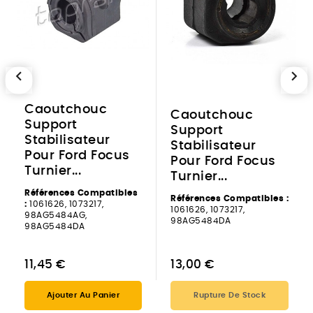
chevron_left
chevron_right
Caoutchouc
Caoutchouc
Support
Support
Stabilisateur
Stabilisateur
Pour Ford Focus
Pour Ford Focus
Turnier...
Turnier...
Références Compatibles
Références Compatibles :
:
1061626, 1073217,
1061626, 1073217,
98AG5484AG,
98AG5484DA
98AG5484DA
11,45 €
13,00 €
Ajouter Au Panier
Rupture De Stock