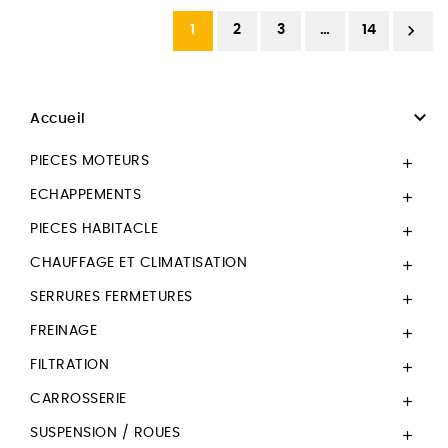

1
2
3
…
14

Accueil
PIECES MOTEURS

ECHAPPEMENTS

PIECES HABITACLE

CHAUFFAGE ET CLIMATISATION

SERRURES FERMETURES

FREINAGE

FILTRATION

CARROSSERIE

SUSPENSION / ROUES
