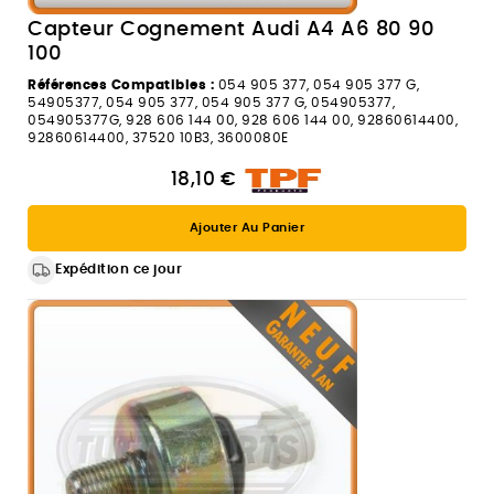
Capteur Cognement Audi A4 A6 80 90
100
Références Compatibles :
054 905 377, 054 905 377 G,
54905377, 054 905 377, 054 905 377 G, 054905377,
054905377G, 928 606 144 00, 928 606 144 00, 92860614400,
92860614400, 37520 10B3, 3600080E
18,10 €
Ajouter Au Panier
Expédition ce jour