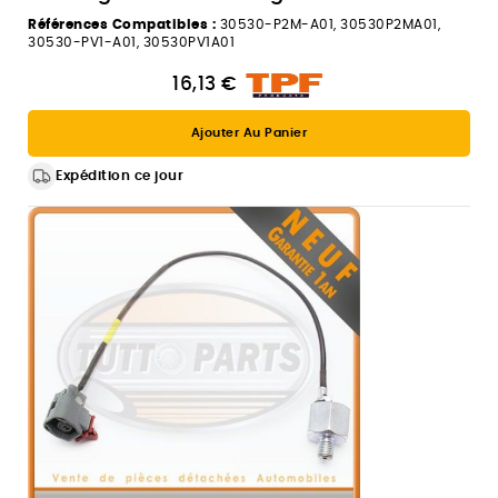
Références Compatibles :
30530-P2M-A01, 30530P2MA01,
30530-PV1-A01, 30530PV1A01
16,13 €
Ajouter Au Panier
Expédition ce jour