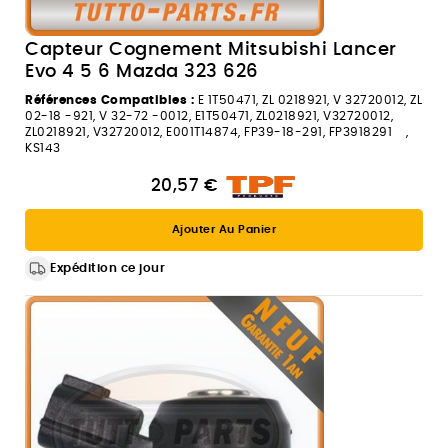
Capteur Cognement Mitsubishi Lancer
Evo 4 5 6 Mazda 323 626
Références Compatibles :
E 1T50471, ZL 0218921, V 32720012, ZL
02-18 -921, V 32-72 -0012, E1T50471, ZL0218921, V32720012,
ZL0218921, V32720012, E001T14874, FP39-18-291, FP3918291 ,
KS143
20,57 €
Ajouter Au Panier
Expédition ce jour