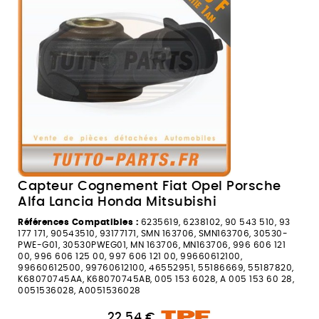
Capteur Cognement Fiat Opel Porsche
Alfa Lancia Honda Mitsubishi
Références Compatibles :
6235619, 6238102, 90 543 510, 93
177 171, 90543510, 93177171, SMN 163706, SMN163706, 30530-
PWE-G01, 30530PWEG01, MN 163706, MN163706, 996 606 121
00, 996 606 125 00, 997 606 121 00, 99660612100,
99660612500, 99760612100, 46552951, 55186669, 55187820,
K68070745AA, K68070745AB, 005 153 6028, A 005 153 60 28,
0051536028, A0051536028
22,54 €