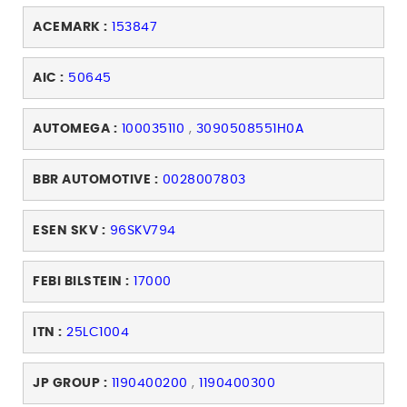
ACEMARK :
153847
AIC :
50645
AUTOMEGA :
100035110
,
3090508551H0A
BBR AUTOMOTIVE :
0028007803
ESEN SKV :
96SKV794
FEBI BILSTEIN :
17000
ITN :
25LC1004
JP GROUP :
1190400200
,
1190400300