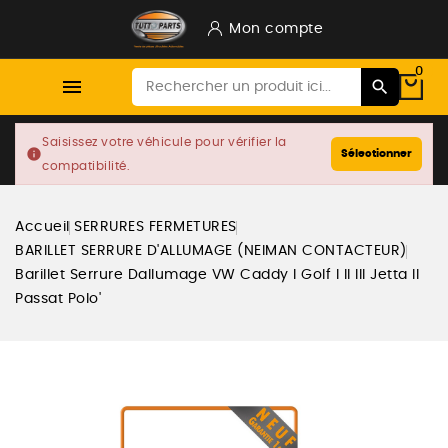
Mon compte
0

Saisissez votre véhicule pour vérifier la
info
Sélectionner
compatibilité.
Accueil
SERRURES FERMETURES
BARILLET SERRURE D'ALLUMAGE (NEIMAN CONTACTEUR)
Barillet Serrure Dallumage VW Caddy I Golf I II III Jetta II
Passat Polo'