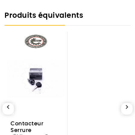
Produits équivalents
chevron_left
chevron_right
Contacteur
Serrure