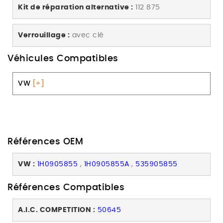
Kit de réparation alternative :
112 875
Verrouillage :
avec clé
Véhicules Compatibles
VW
[+]
Références OEM
VW :
1H0905855
,
1H0905855A
,
535905855
Références Compatibles
A.I.C. COMPETITION :
50645