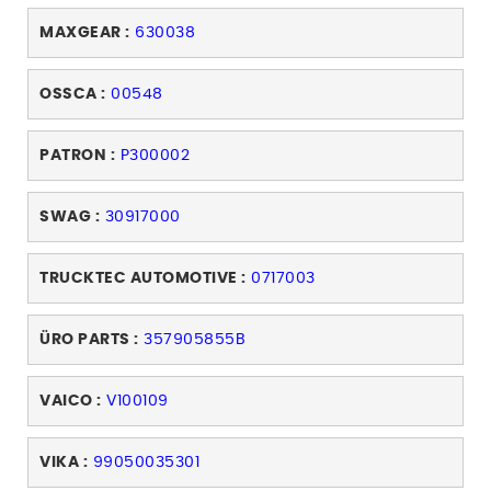
MAXGEAR :
630038
OSSCA :
00548
PATRON :
P300002
SWAG :
30917000
TRUCKTEC AUTOMOTIVE :
0717003
ÜRO PARTS :
357905855B
VAICO :
V100109
VIKA :
99050035301